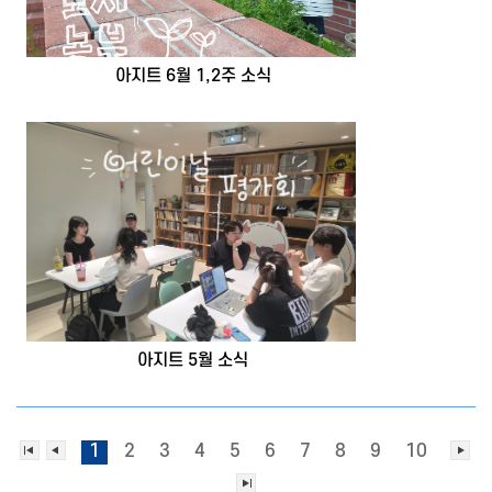
아지트 6월 1,2주 소식
아지트 5월 소식
1
2
3
4
5
6
7
8
9
10