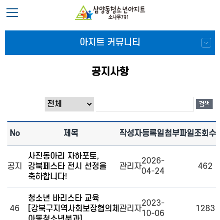
아지트 커뮤니티
공지사항
No
제목
작성자
등록일
첨부파일
조회수
사진동아리 자하포토,
2026-
공지
강북페스타 전시 선정을
관리자
462
04-24
축하합니다!
청소년 바리스타 교육
2023-
46
[강북구지역사회보장협의체
관리자
1283
10-06
아동청소년분과]